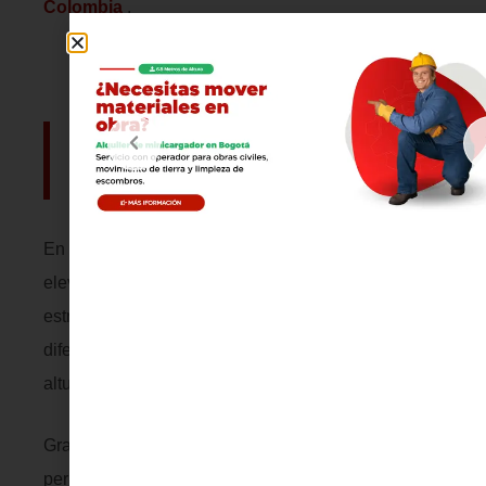
Colombia
.
Uso en mantenimiento
industrial
En mantenimiento industrial, los equipos de
elevación vertical facilitan el acceso seguro a
estructuras, sistemas eléctricos, iluminación y
diferentes componentes técnicos ubicados en
altura.
Gracias a su estabilidad y facilidad operativa,
permiten ejecutar actividades de inspección,