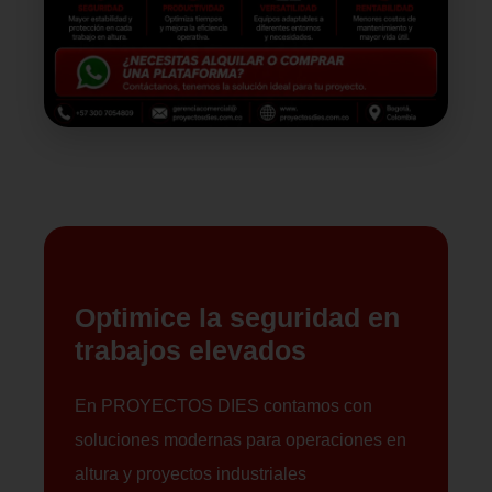
Optimice la seguridad en
trabajos elevados
En PROYECTOS DIES contamos con
soluciones modernas para operaciones en
altura y proyectos industriales