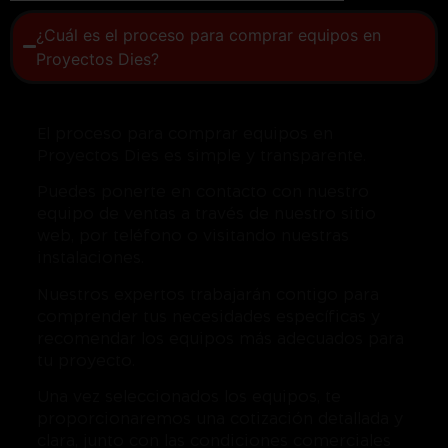
¿Cuál es el proceso para comprar equipos en
Proyectos Dies?
El proceso para comprar equipos en
Proyectos Dies es simple y transparente.
Puedes ponerte en contacto con nuestro
equipo de ventas a través de nuestro sitio
web, por teléfono o visitando nuestras
instalaciones.
Nuestros expertos trabajarán contigo para
comprender tus necesidades específicas y
recomendar los equipos más adecuados para
tu proyecto.
Una vez seleccionados los equipos, te
proporcionaremos una cotización detallada y
clara, junto con las condiciones comerciales