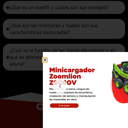
¿Qué es un manlift y cuáles son sus ventajas?
¿Qué son las minitijeras y cuáles son sus
características destacadas?
¿Cuál es la función de las tijeras elevadoras y en
qué se diferencian de otros equipos de trabajo en
altura?
Contáctanos
hoy mismo