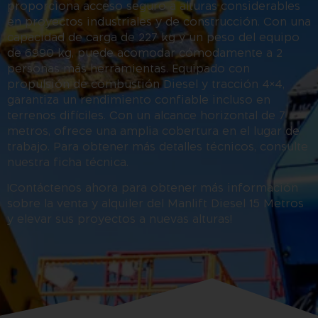
proporciona acceso seguro a alturas considerables
en proyectos industriales y de construcción. Con una
capacidad de carga de 227 kg y un peso del equipo
de 6990 kg, puede acomodar cómodamente a 2
personas más herramientas. Equipado con
propulsión de combustión Diesel y tracción 4×4,
garantiza un rendimiento confiable incluso en
terrenos difíciles. Con un alcance horizontal de 7
metros, ofrece una amplia cobertura en el lugar de
trabajo. Para obtener más detalles técnicos, consulte
nuestra ficha técnica.
¡Contáctenos ahora para obtener más información
sobre la venta y alquiler del Manlift Diesel 15 Metros
y elevar sus proyectos a nuevas alturas!