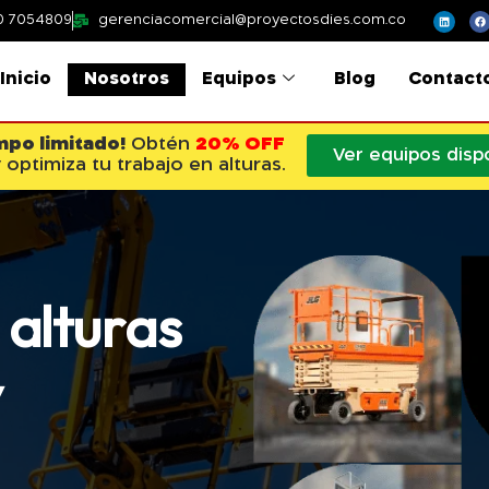
0 7054809
gerenciacomercial@proyectosdies.com.co
Inicio
Nosotros
Equipos
Blog
Contact
mpo limitado!
Obtén
20% OFF
Ver equipos disp
 optimiza tu trabajo en alturas.
a
l
t
u
r
a
s
y