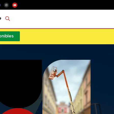
o
onibles