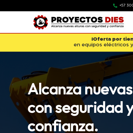
+57 30
¡Oferta por tie
en equipos eléctricos y
A
l
c
a
n
z
a
n
u
e
v
a
s
c
o
n
s
e
g
u
r
i
d
a
d
c
o
n
f
i
a
n
z
a
.