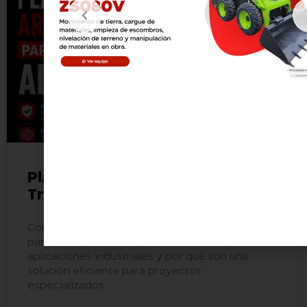
TRABAJO EN ALTURA
Plataformas Articuladas para
Trabajo en Altura
Conozca qué son las plataformas articuladas
para trabajo en altura, cómo funcionan, sus
aplicaciones industriales y por qué son una
solución eficiente para proyectos
especializados.