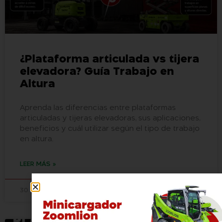
¿Plataforma articulada vs tijera
elevadora? Guía Trabajo en
Altura
Aprenda las diferencias entre plataformas
articuladas y tijeras elevadoras, sus aplicaciones,
beneficios y cuál utilizar según el tipo de trabajo
en altura.
LEER MÁS »
30 mayo, 2026
No hay comentarios