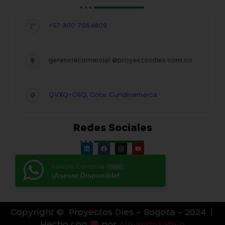
+57 300 7054809
gerenciacomercial @proyectosdies.com.co
QVXQ+C6Q, Cota, Cundinamarca
Redes Sociales
Asesoría Comercial
Online
¡Asesor Disponible!
Copyright © Proyectos Dies – Bogota – 2024 |
Hecho con
por
Alejandro Melo