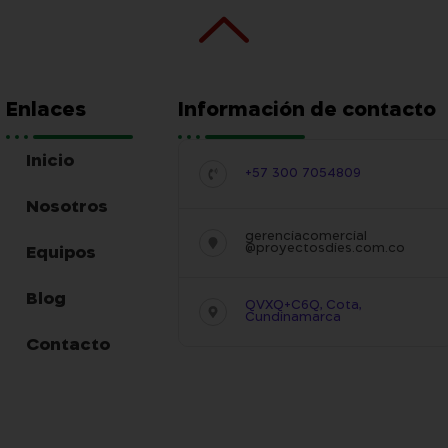
Enlaces
Información de contacto
Inicio
+57 300 7054809
Nosotros
gerenciacomercial
@proyectosdies.com.co
Equipos
Blog
QVXQ+C6Q, Cota,
Cundinamarca
Contacto