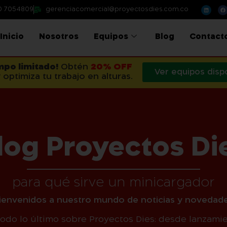
0 7054809
gerenciacomercial@proyectosdies.com.co
Inicio
Nosotros
Equipos
Blog
Contact
mpo limitado!
Obtén
20% OFF
Ver equipos disp
 optimiza tu trabajo en alturas.
log Proyectos Di
para qué sirve un minicargador
Bienvenidos a nuestro mundo de noticias y novedade
todo lo último sobre Proyectos Dies: desde lanzami