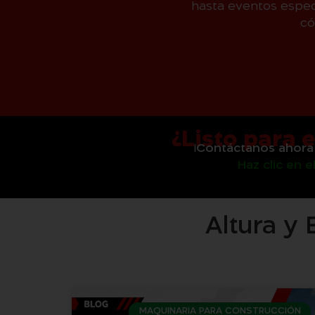
hasta eventos espec
có
¿Listo para 
¡
Contáctanos ahora
Haz clic en 
Altura y 
MAQUINARIA PARA CONSTRUCCIÓN