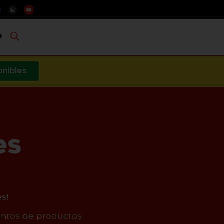
o
onibles
es
s!
entos de productos