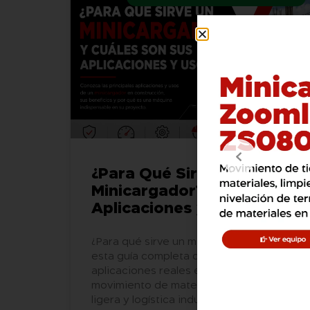
¿Para Qué Sirve un
Minicargador?
Aplicaciones y Usos.
¿Para qué sirve un minicargador? En
esta guía completa descubra sus
aplicaciones reales en construcción,
movimiento de materiales, excavación
ligera y logística industrial. Conozca