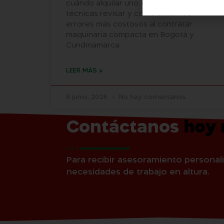
cuándo alquilar uno, qué características
técnicas revisar y cómo evitar los
errores más costosos al contratar
maquinaria compacta en Bogotá y
Cundinamarca.
LEER MÁS »
8 junio, 2026
No hay comentarios
Contáctanos
hoy
Para recibir asesoramiento personali
necesidades de trabajo en altura.