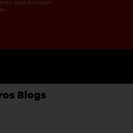
iones para descubrir
as.
ros Blogs