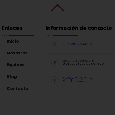
Enlaces
Información de contacto
Inicio
+57 300 7054809
Nosotros
gerenciacomercial
@proyectosdies.com.co
Equipos
Blog
QVXQ+C6Q, Cota,
Cundinamarca
Contacto