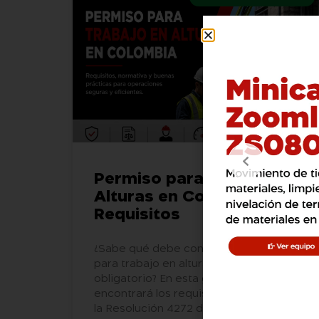
Permiso para Trabajo en
Alturas en Colombia:
Requisitos
¿Sabe qué debe contener un permiso
para trabajo en alturas y cuándo es
obligatorio? En esta guía completa
encontrará los requisitos legales según
la Resolución 4272 de 2021, la