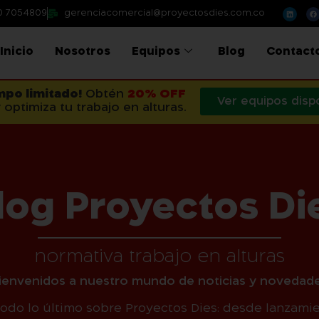
0 7054809
gerenciacomercial@proyectosdies.com.co
Inicio
Nosotros
Equipos
Blog
Contact
mpo limitado!
Obtén
20% OFF
Ver equipos disp
 optimiza tu trabajo en alturas.
log Proyectos Di
normativa trabajo en alturas
Bienvenidos a nuestro mundo de noticias y novedade
todo lo último sobre Proyectos Dies: desde lanzami