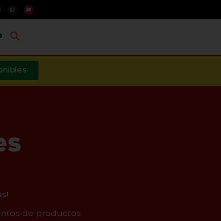
o
onibles
es
s!
entos de productos