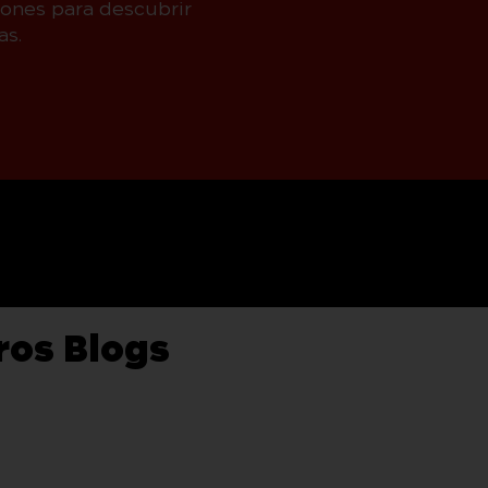
iones para descubrir
as.
ros Blogs