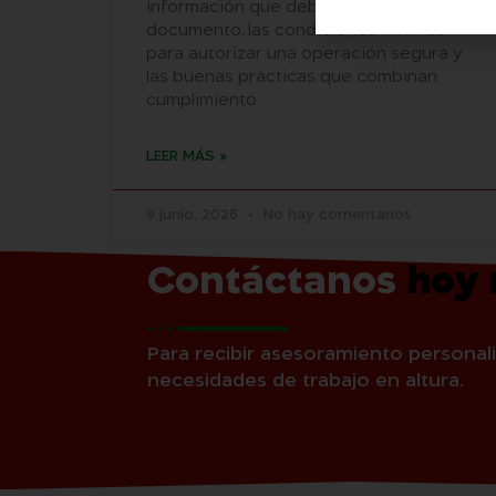
información que debe incluir el
documento, las condiciones mínimas
para autorizar una operación segura y
las buenas prácticas que combinan
cumplimiento
LEER MÁS »
9 junio, 2026
No hay comentarios
Contáctanos
hoy
Para recibir asesoramiento personali
necesidades de trabajo en altura.