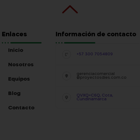
Enlaces
Información de contacto
Inicio
+57 300 7054809
Nosotros
gerenciacomercial
@proyectosdies.com.co
Equipos
Blog
QVXQ+C6Q, Cota,
Cundinamarca
Contacto