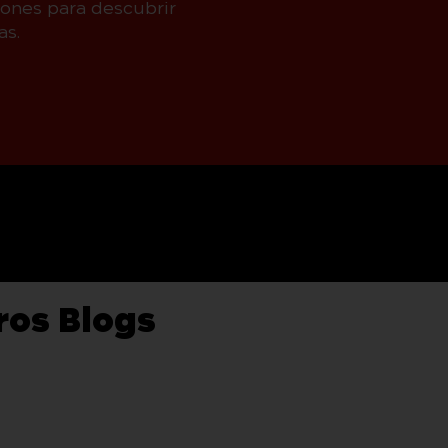
iones para descubrir
as.
ros Blogs