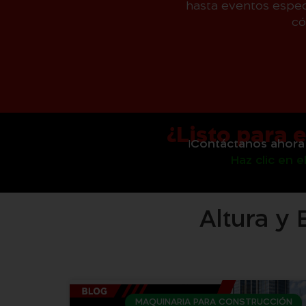
hasta eventos espec
có
¿Listo para 
¡
Contáctanos ahora
Haz clic en 
Altura y 
MAQUINARIA PARA CONSTRUCCIÓN