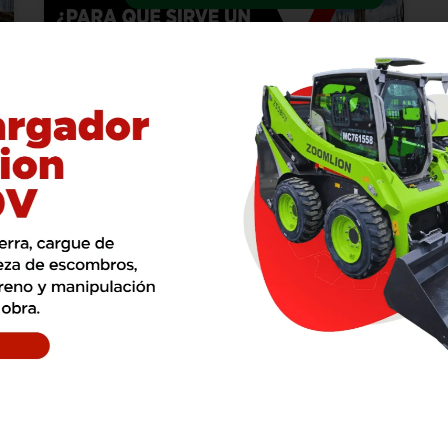
¿Para Qué Sirve un
Minicargador?
Aplicaciones y Usos.
¿Para qué sirve un minicargador? En
esta guía completa descubra sus
aplicaciones reales en construcción,
movimiento de materiales, excavación
ligera y logística industrial. Conozca