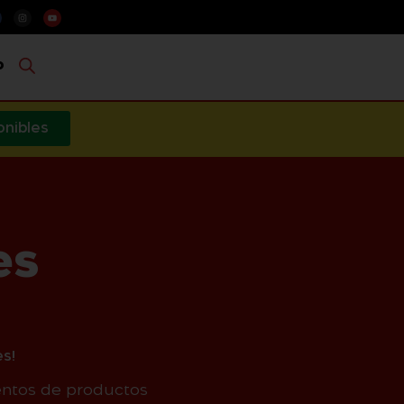
o
onibles
es
s!
entos de productos