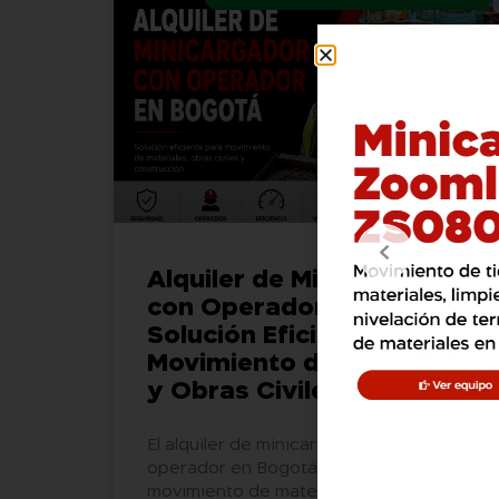
Alquiler de Minicargador
con Operador en Bogotá:
Solución Eficiente para
Movimiento de Materiales
y Obras Civiles
El alquiler de minicargador con
operador en Bogotá optimiza el
movimiento de materiales, reduce