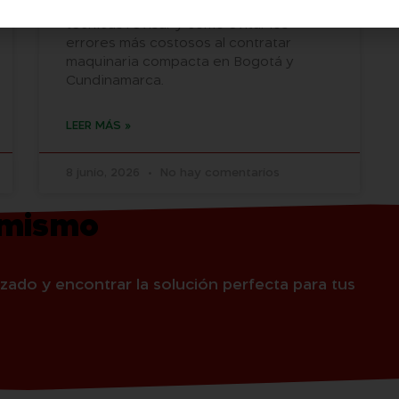
cuándo alquilar uno, qué características
técnicas revisar y cómo evitar los
errores más costosos al contratar
maquinaria compacta en Bogotá y
Cundinamarca.
LEER MÁS »
8 junio, 2026
No hay comentarios
 mismo
zado y encontrar la solución perfecta para tus