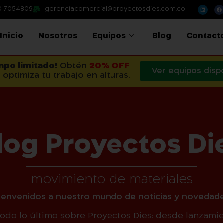
0 7054809
gerenciacomercial@proyectosdies.com.co
Inicio
Nosotros
Equipos
Blog
Contact
mpo limitado!
Obtén
20% OFF
Ver equipos disp
 optimiza tu trabajo en alturas.
log Proyectos Di
movimiento de materiales
Bienvenidos a nuestro mundo de noticias y novedade
todo lo último sobre Proyectos Dies: desde lanzami