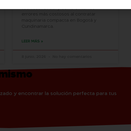
cuándo alquilar uno, qué características
técnicas revisar y cómo evitar los
errores más costosos al contratar
maquinaria compacta en Bogotá y
Cundinamarca.
LEER MÁS »
8 junio, 2026
No hay comentarios
 mismo
zado y encontrar la solución perfecta para tus