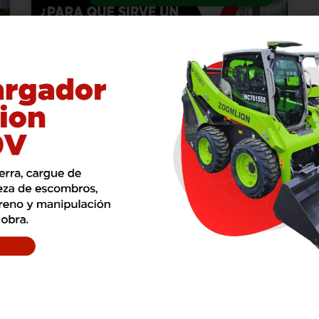
¿Para Qué Sirve un
Minicargador?
Aplicaciones y Usos.
¿Para qué sirve un minicargador? En
esta guía completa descubra sus
aplicaciones reales en construcción,
movimiento de materiales, excavación
ligera y logística industrial. Conozca