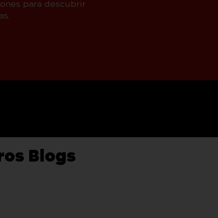
iones para descubrir
as.
ros Blogs