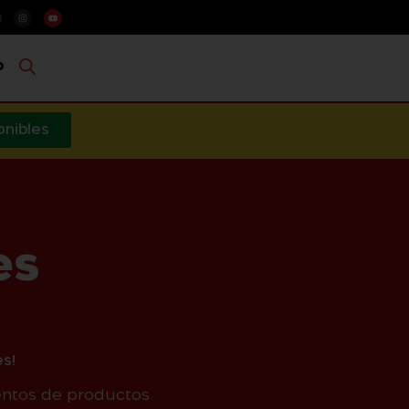
o
onibles
es
s!
entos de productos