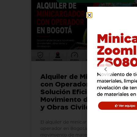
Alquiler de Minicargador
con Operador en Bogotá:
Solución Eficiente para
Movimiento de Materiales
y Obras Civiles
El alquiler de minicargador con
operador en Bogotá optimiza el
movimiento de materiales, reduce