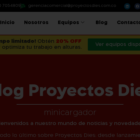
0 7054809
gerenciacomercial@proyectosdies.com.co
Inicio
Nosotros
Equipos
Blog
Contact
mpo limitado!
Obtén
20% OFF
Ver equipos disp
 optimiza tu trabajo en alturas.
log Proyectos Di
minicargador
Bienvenidos a nuestro mundo de noticias y novedade
todo lo último sobre Proyectos Dies: desde lanzami