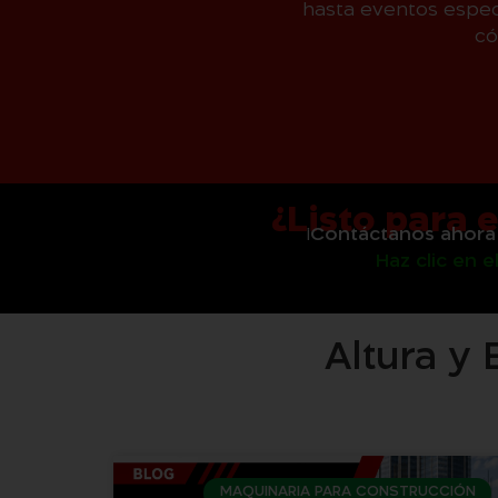
hasta eventos espec
có
¿Listo para 
¡
Contáctanos ahora
Haz clic en 
Altura y 
MAQUINARIA PARA CONSTRUCCIÓN