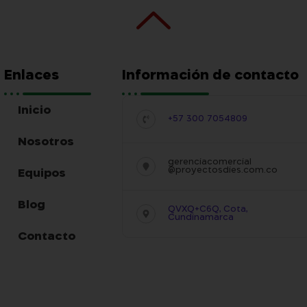
Enlaces
Información de contacto
Inicio
+57 300 7054809
Nosotros
gerenciacomercial
@proyectosdies.com.co
Equipos
Blog
QVXQ+C6Q, Cota,
Cundinamarca
Contacto