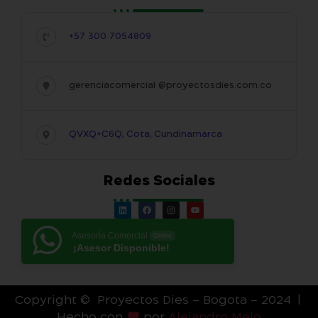
+57 300 7054809
gerenciacomercial @proyectosdies.com.co
QVXQ+C6Q, Cota, Cundinamarca
Redes Sociales
Asesoría Comercial
Online
¡Asesor Disponible!
Copyright © Proyectos Dies – Bogota – 2024 |
Hecho con
por
Alejandro Melo