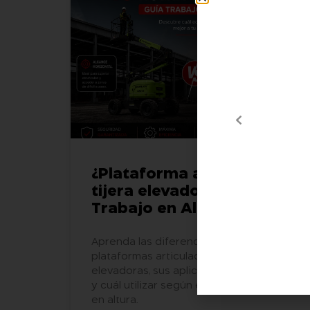
¿Plataforma articulada vs
tijera elevadora? Guía
Trabajo en Altura
Aprenda las diferencias entre
plataformas articuladas y tijeras
elevadoras, sus aplicaciones, beneficios
y cuál utilizar según el tipo de trabajo
en altura.