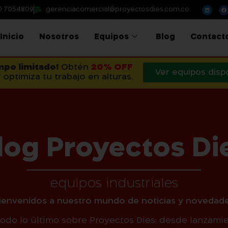
0 7054809
gerenciacomercial@proyectosdies.com.co
Inicio
Nosotros
Equipos
Blog
Contact
mpo limitado!
Obtén
20% OFF
Ver equipos disp
 optimiza tu trabajo en alturas.
log Proyectos Di
equipos industriales
Bienvenidos a nuestro mundo de noticias y novedade
todo lo último sobre Proyectos Dies: desde lanzami