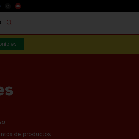
o
onibles
es
s!
entos de productos