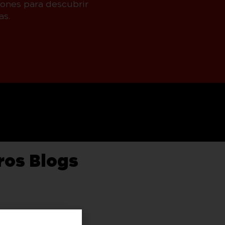
iones para descubrir
as.
ros Blogs