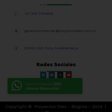
+57 300 7054809
gerenciacomercial @proyectosdies.com.co
QVXQ+C6Q, Cota, Cundinamarca
Redes Sociales
Asesoría Comercial
Online
¡Asesor Disponible!
Copyright © Proyectos Dies – Bogota – 2024 |