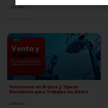
LEER MÁS »
22 abril, 2024
BLOG
Soluciones en Brazos y Tijeras
Elevadoras para Trabajos en Altura
LEER MÁS »